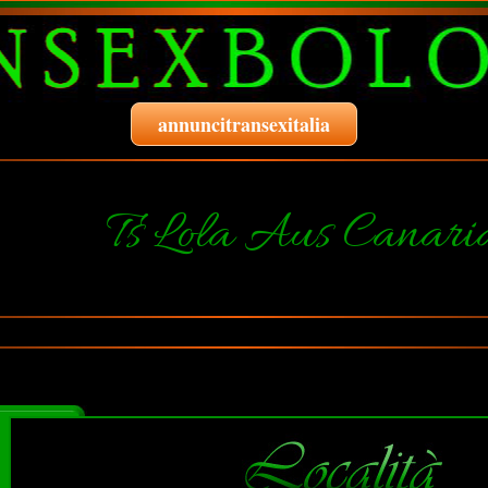
annuncitransexitalia
Ts Lola Aus Canari