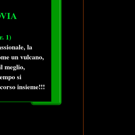
OVIA
. 1)
ssionale, la
come un vulcano,
il meglio,
 tempo si
corso insieme!!!