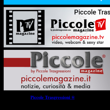
Piccole Trasgressioni ®
P.I. 019745703