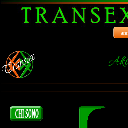
ann
Aki