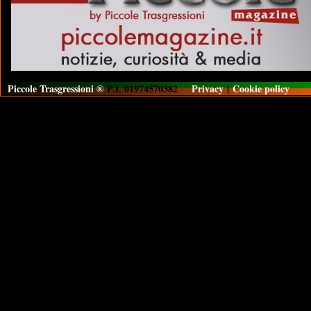
Piccole Trasgressioni ®
P.I. 01974570382
Privacy
|
Cookie policy