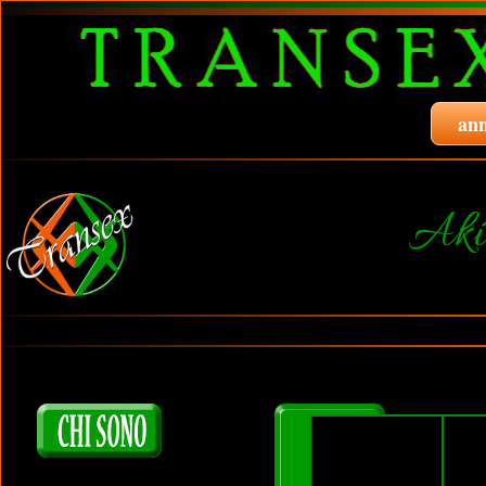
ann
Aki