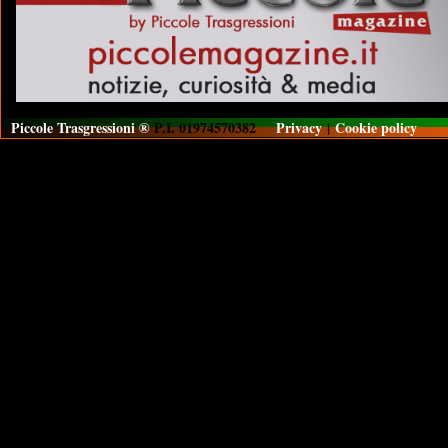
Piccole Trasgressioni ®
P.I. 01974570382
Privacy
|
Cookie policy